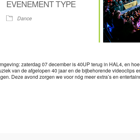
EVENEMENT TYPE
Dance
Google Calendar
iCalendar
omgeving: zaterdag 07 december is 40UP terug in HAL4, en hoe
ziek van de afgelopen 40 jaar en de bijbehorende videoclips e
gen. Deze avond zorgen we voor nóg meer extra’s en entertai