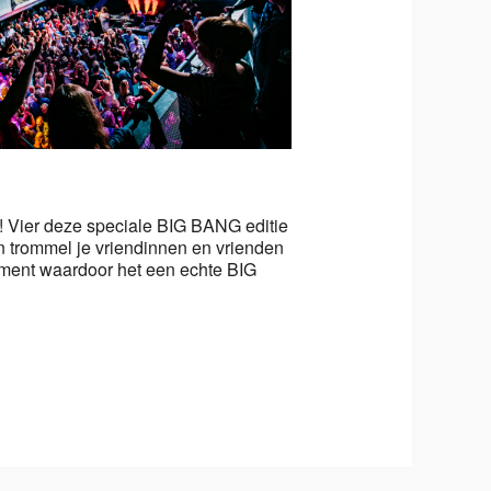
Office 365
Outlook Live
! Vier deze speciale BIG BANG editie
n trommel je vriendinnen en vrienden
nment waardoor het een echte BIG