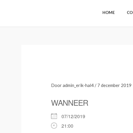
Ga
naar
HOME
CO
de
inhoud
40UP dansavond
Door
admin_erik-hal4
/
7 december 2019
WANNEER
07/12/2019
21:00