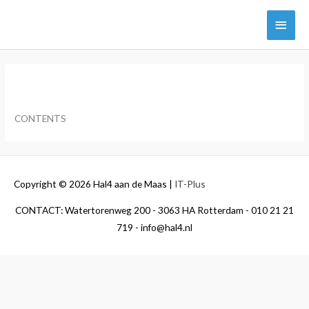
Ga
Hoof
naar
de
inhoud
Tags
CONTENTS
Copyright © 2026
Hal4 aan de Maas
|
IT-Plus
CONTACT: Watertorenweg 200 - 3063 HA Rotterdam - 010 21 21
719 - info@hal4.nl